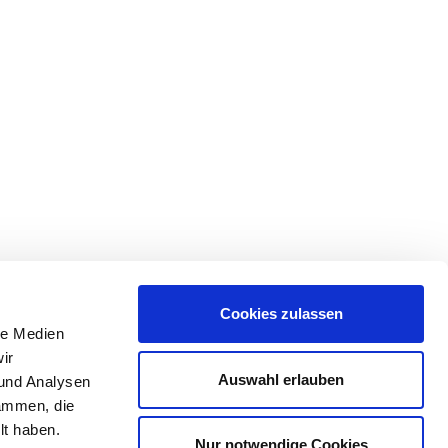
Cookies zulassen
le Medien
ir
Auswahl erlauben
 und Analysen
sammen, die
lt haben.
Nur notwendige Cookies