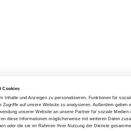
t Cookies
 Inhalte und Anzeigen zu personalisieren, Funktionen für sozia
e Zugriffe auf unsere Website zu analysieren. Außerdem geben w
 Co. KG
Berliner Büro:
Impressum
rwendung unserer Website an unsere Partner für soziale Medien
Platz 1
Rocket Tower
Datenschutz
hren diese Informationen möglicherweise mit weiteren Daten zu
amburg
Charlottenstraße 4
haben oder die sie im Rahmen Ihrer Nutzung der Dienste gesamme
schland
10969 Berlin