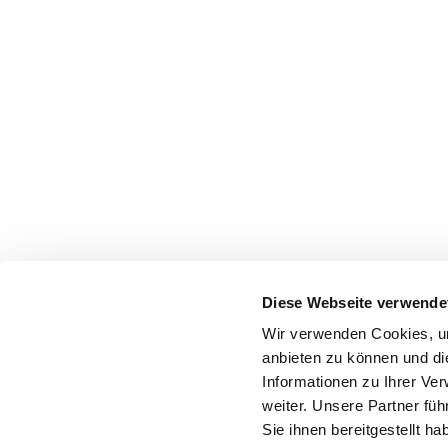
Diese Webseite verwende
Wir verwenden Cookies, um
anbieten zu können und di
Statista Strategy GmbH &
Informationen zu Ihrer Ve
Johannes-Brahms-
weiter. Unsere Partner fü
20355 H
Sie ihnen bereitgestellt 
Deut