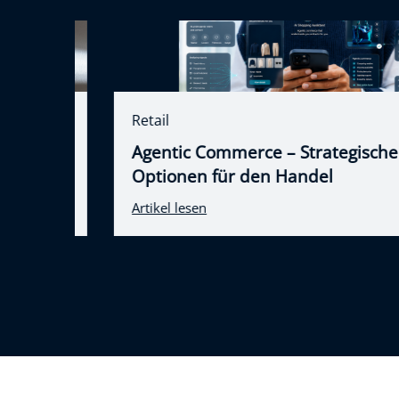
Retail
am
Agentic Commerce – Strategische
enken
Optionen für den Handel
Artikel lesen
Item
3
of
20