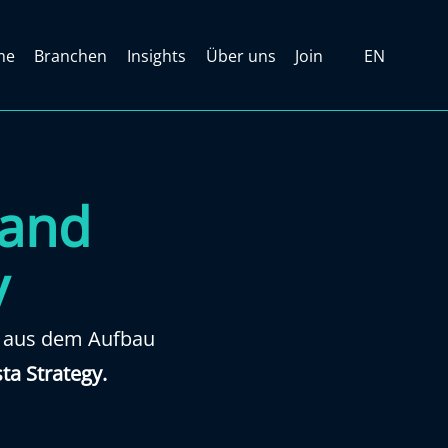
me
Branchen
Insights
Über uns
Join
EN
 and
y
n aus dem Aufbau
ta Strategy.