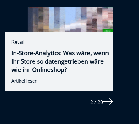
Retail
Energ
In-Store-Analytics: Was wäre, wenn
Ener
Ihr Store so datengetrieben wäre
der 
wie ihr Onlineshop?
entsc
Artikel lesen
Artikel
2 / 20