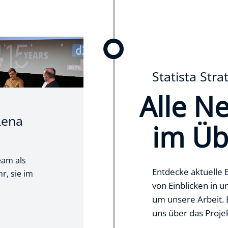
Statista Str
Alle N
Lena
im Üb
eam als
Entdecke aktuelle E
r, sie im
von Einblicken in 
um unsere Arbeit. 
uns über das Proje